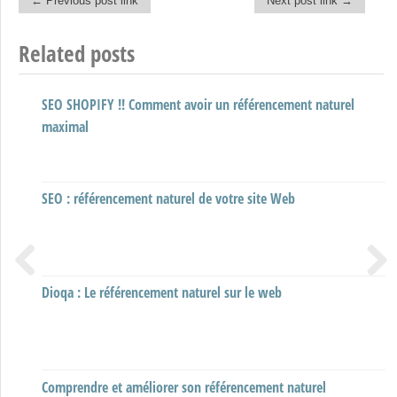
← Previous post link
Next post link →
Post navigation
Related posts
SEO SHOPIFY !! Comment avoir un référencement naturel
Optimiser le référencement de son site WordPress
maximal
SEO : référencement naturel de votre site Web
Référencement SEO (Premier sur Google) – les astuces
Dioqa : Le référencement naturel sur le web
La balise og open graph en référencement naturel
Previous
Next
Comprendre et améliorer son référencement naturel
Vidéo#1 :Utilité de Référencement Naturel SEO