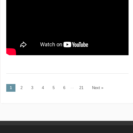
…
1
2
3
4
5
6
21
Next »
Post navigation