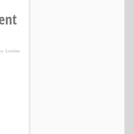
ent
by:
Louise