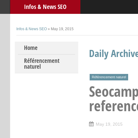
Infos & News SEO
Infos & News SEO
» May 19, 2015
Skip to content
Home
Daily Archiv
Référencement
naturel
Référencement naturel
Seocamp
referen
May 19, 2015