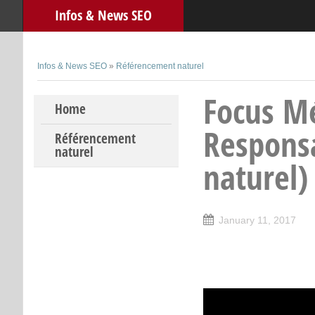
Infos & News SEO
Infos & News SEO
»
Référencement naturel
Focus Mé
Skip to content
Home
Respons
Référencement
naturel
naturel)
January 11, 2017