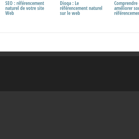
SEO : référencement
Référencement SEO
Dioqa : Le
La balise og open
Comprendre 
Vidéo#1 :Util
naturel de votre site
(Premier sur Google) –
référencement naturel
graph en
améliorer so
Référenceme
Web
les astuces
sur le web
référencement naturel
référencemen
SEO